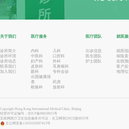
关于我们
医疗服务
医疗团队
就医服
诊所简介
内科
儿科
出诊信息
就医指
诊所环境
中医科
口腔科
医生团队
保险直
诊所动态
妇产科
外科
护士团队
在线预
联系我们
皮肤科
耳鼻喉科
客户反
加入我们
眼科
专科会诊
地理位
出国健康筛
查
药房
检验科
放射科
Copyright Hong Kong International Medical Clinic, Beijing
经营许可证编号：
京ICP备06018915号
互联网医疗卫生信息服务许可证：京卫网审[2015]第0035号
京公网安备11010102007413号