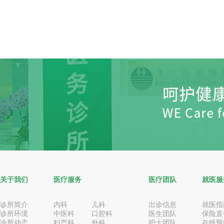
关于我们
医疗服务
医疗团队
就医服
诊所简介
内科
儿科
出诊信息
就医指
诊所环境
中医科
口腔科
医生团队
保险直
诊所动态
妇产科
外科
护士团队
在线预