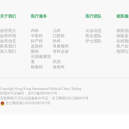
关于我们
医疗服务
医疗团队
就医服
诊所简介
内科
儿科
出诊信息
就医指
诊所环境
中医科
口腔科
医生团队
保险直
诊所动态
妇产科
外科
护士团队
在线预
联系我们
皮肤科
耳鼻喉科
客户反
加入我们
眼科
专科会诊
地理位
出国健康筛
查
药房
检验科
放射科
Copyright Hong Kong International Medical Clinic, Beijing
经营许可证编号：
京ICP备06018915号
互联网医疗卫生信息服务许可证：京卫网审[2015]第0035号
京公网安备11010102007413号