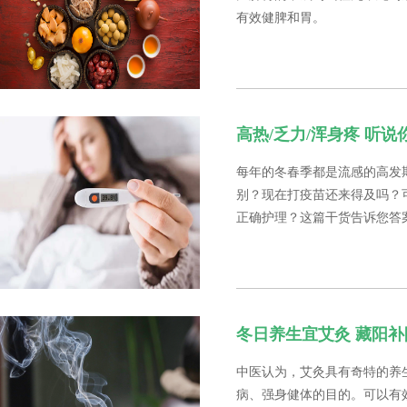
有效健脾和胃。
高热/乏力/浑身疼 听
每年的冬春季都是流感的高发
别？现在打疫苗还来得及吗？
正确护理？这篇干货告诉您答
冬日养生宜艾灸 藏阳
中医认为，艾灸具有奇特的养
病、强身健体的目的。可以有