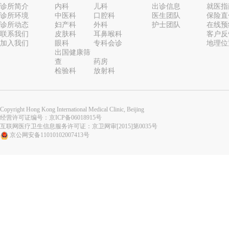
诊所简介
内科
儿科
出诊信息
就医指
诊所环境
中医科
口腔科
医生团队
保险直
诊所动态
妇产科
外科
护士团队
在线预
联系我们
皮肤科
耳鼻喉科
客户反
加入我们
眼科
专科会诊
地理位
出国健康筛
查
药房
检验科
放射科
Copyright Hong Kong International Medical Clinic, Beijing
经营许可证编号：
京ICP备06018915号
互联网医疗卫生信息服务许可证：京卫网审[2015]第0035号
京公网安备11010102007413号