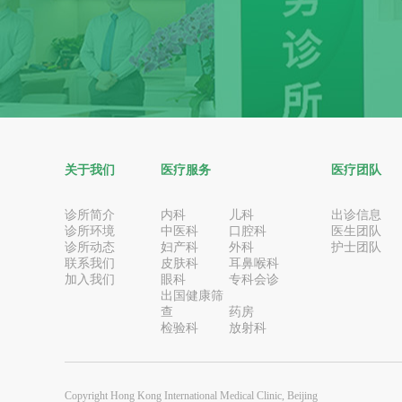
关于我们
医疗服务
医疗团队
诊所简介
内科
儿科
出诊信息
诊所环境
中医科
口腔科
医生团队
诊所动态
妇产科
外科
护士团队
联系我们
皮肤科
耳鼻喉科
加入我们
眼科
专科会诊
出国健康筛
查
药房
检验科
放射科
Copyright Hong Kong International Medical Clinic, Beijing