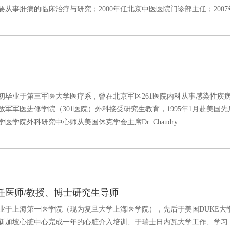
事肝病的临床治疗与研究；2000年任北京中医医院门诊部主任；2007年至202
代初毕业于第三军医大学医疗系，曾在北京军区261医院内科从事感染性疾
解放军军医进修学院（301医院）外科接受研究生教育，1995年1月赴美国
学院外科研究中心师从美国休克学会主席Dr. Chaudry......
任医师/教授、博士研究生导师
年毕业于上海第一医学院（现为复旦大学上海医学院），先后于美国DUKE大
新加坡心脏中心完成一年的心脏介入培训、于瑞士日内瓦大学工作、学习