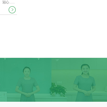
.....