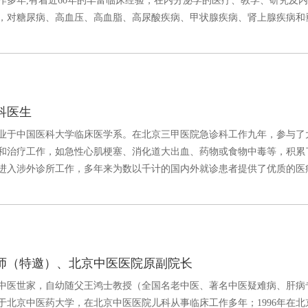
作多年,有着近60年的丰富临床经验，在内分泌学的医疗、教学、研究及
对糖尿病、高血压、高血脂、高尿酸疾病、甲状腺疾病、肾上腺疾病和垂体疾.
科医生
年毕业于中国医科大学临床医学系。在北京三甲医院急诊科工作九年，参与了
和治疗工作，如急性心肌梗塞、消化道大出血、药物或食物中毒等，积累
后进入涉外诊所工作，多年来为数以千计的国内外就诊患者提供了优质的医疗服务
师（特邀）、北京中医医院原副院长
中医世家，自幼随父王鸿士教授（全国名老中医、著名中医疑难病、肝病
业于北京中医药大学，在北京中医医院儿科从事临床工作多年；1996年在