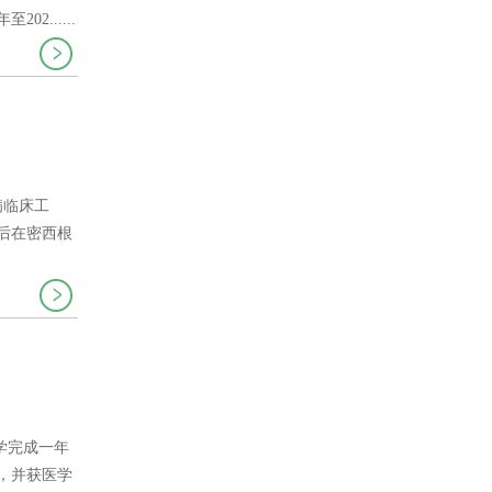
......
病临床工
先后在密西根
学完成一年
，并获医学