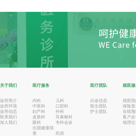
关于我们
医疗服务
医疗团队
就医服
诊所简介
内科
儿科
出诊信息
就医指
诊所环境
中医科
口腔科
医生团队
保险直
诊所动态
妇产科
外科
护士团队
在线预
联系我们
皮肤科
耳鼻喉科
客户反
加入我们
眼科
专科会诊
地理位
出国健康筛
查
药房