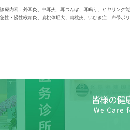
診療内容：外耳炎、中耳炎、耳つんぼ、耳鳴り、ヒヤリング
急性・慢性喉頭炎、扁桃体肥大、扁桃炎、いびき症、声帯ポリ