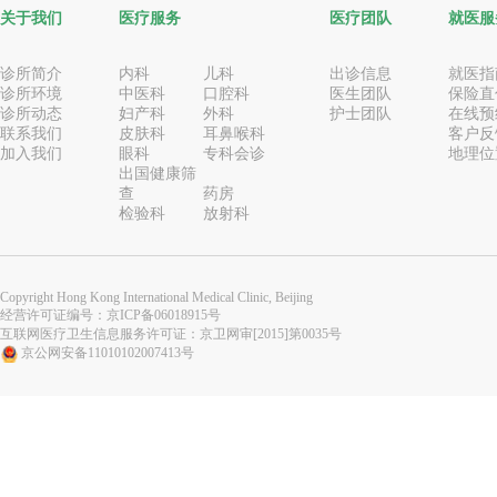
关于我们
医疗服务
医疗团队
就医服
诊所简介
内科
儿科
出诊信息
就医指
诊所环境
中医科
口腔科
医生团队
保险直
诊所动态
妇产科
外科
护士团队
在线预
联系我们
皮肤科
耳鼻喉科
客户反
加入我们
眼科
专科会诊
地理位
出国健康筛
查
药房
检验科
放射科
Copyright Hong Kong International Medical Clinic, Beijing
经营许可证编号：
京ICP备06018915号
互联网医疗卫生信息服务许可证：京卫网审[2015]第0035号
京公网安备11010102007413号