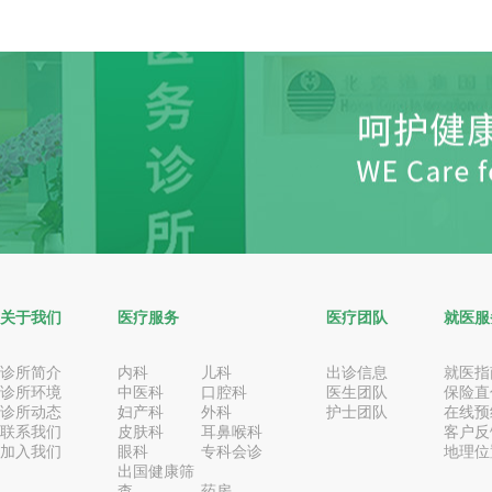
关于我们
医疗服务
医疗团队
就医服
诊所简介
内科
儿科
出诊信息
就医指
诊所环境
中医科
口腔科
医生团队
保险直
诊所动态
妇产科
外科
护士团队
在线预
联系我们
皮肤科
耳鼻喉科
客户反
加入我们
眼科
专科会诊
地理位
出国健康筛
查
药房