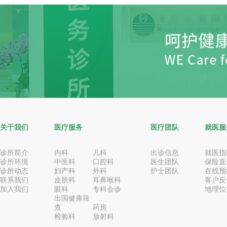
关于我们
医疗服务
医疗团队
就医服
诊所简介
内科
儿科
出诊信息
就医指
诊所环境
中医科
口腔科
医生团队
保险直
诊所动态
妇产科
外科
护士团队
在线预
联系我们
皮肤科
耳鼻喉科
客户反
加入我们
眼科
专科会诊
地理位
出国健康筛
查
药房
检验科
放射科